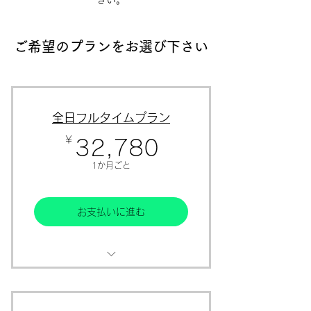
さい。
ご希望のプランをお選び下さい
全日フルタイムプラン
￥
32,780￥
32,780
1か月ごと
12か月間有効
お支払いに進む
【新規のお客様専用】全日フルタ
イムプラン