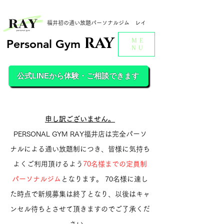
福井初の通い放題パーソナルジム レイ
RAY
ME
Personal Gym
NU
公式LINEから体験・ご相談できます
申し訳ございません。
PERSONAL GYM RAY福井店は完全パーソ
ナルによる通い放題制につき、
皆様に気持ち
よくご利用頂けるよう
70名様までの定員制
パーソナルジム
となります。
70名様に達し
た時点で新規募集は終了となり、以後はキャ
ンセル待ちとさせて頂きますのでご了承くだ